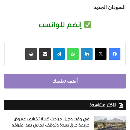
السودان الجديد
إنضم للواتسب
فيسبوك
‫X
لينكدإن
واتساب
تيلقرام
مشاركة عبر البريد
طباعة
أضف تعليقك
الأكثر مشاهدة
في وقت وجيز.. مباحث كسلا تكشف غموض
جريمة حرق سيدة وتوقف الجاني بعد اعترافه