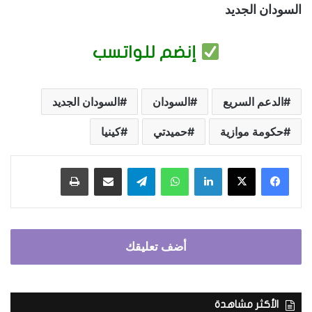
السودان الجديد
إنضم للواتسب
الدعم السريع
السودان
السودان الجديد
حكومة موازية
حميدتي
كينيا
فيسبوك
‫X
لينكدإن
واتساب
تيلقرام
مشاركة عبر البريد
طباعة
أضف تعليقك
الأكثر مشاهدة