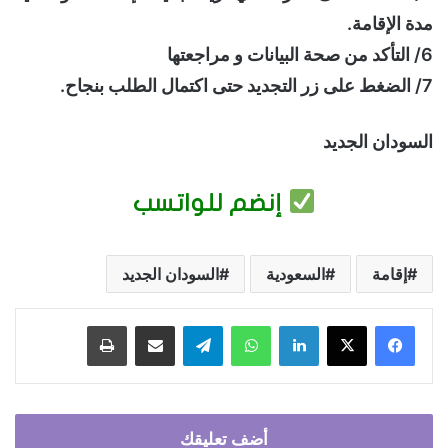
مدة الإقامة.
6/ التأكد من صحة البيانات و مراجعتها
7/ الضغط على زر التجديد حتى اكتمال الطلب بنجاح.
السودان الجديد
إنضم للواتسب
إقامة
السعودية
السودان الجديد
فيسبوك
‫X
لينكدإن
واتساب
تيلقرام
مشاركة عبر البريد
طباعة
أضف تعليقك