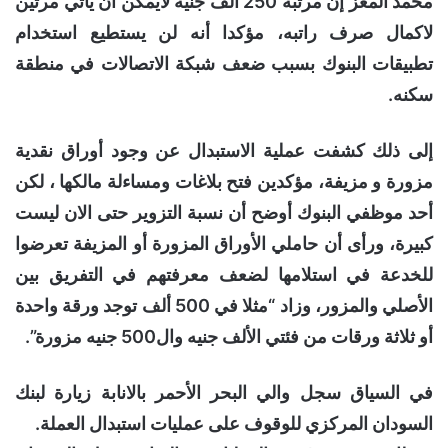
محمد المعز إن مرتبه 250 ألف جنيه لايمكن أن يأتي مرتين
لاكمال صرف راتبه، مؤكدا أنه لن يستطيع استخدام
تطبيقات البنوك بسبب ضعف شبكة الاتصالات في منطقة
سكنه.
إلى ذلك كشفت عملية الاستبدال عن وجود أوراق نقدية
مزورة و مزيفة، مؤكدين فتح بلاغات ومساءلة مالكها ، لكن
أحد موظفي البنوك أوضح أن نسبة التزوير حتى الان ليست
كبيرة، ورأى أن حاملي الأوراق المزورة أو المزيفة تعرضوا
للخدعة في استلامها لضعف معرفتهم في التفريق بين
الأصلي والمزور، وزاد “مثلا في 500 ألف توجد ورقة واحدة
أو ثلاثة ورقات من فئتي الألف جنيه وال500 جنيه مزورة”.
في السياق سجل والي البحر الأحمر بالانابة زيارة لبنك
السودان المركزي للوقوف على عمليات استبدال العملة.