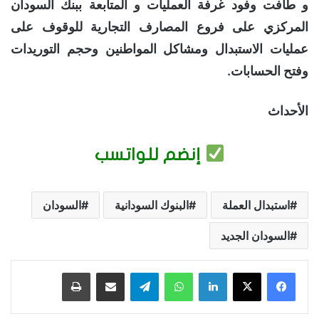
و طافت وفود غرفة العمليات و المتابعة ببنك السودان
المركزي على فروع المصارف التجارية للوقوف على
عمليات الاستبدال ومشاكل المواطنين وحجم التوريدات
وفتح الحسابات.
الأحداث
إنضم للواتسب
استبدال العملة
البنوك السودانية
السودان
السودان الجديد
فيسبوك
‫X
لينكدإن
واتساب
تيلقرام
مشاركة عبر البريد
طباعة